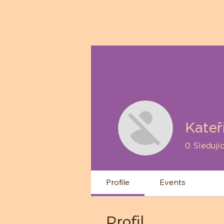
Kateř
0
Sledujíc
Profile
Events
Profil