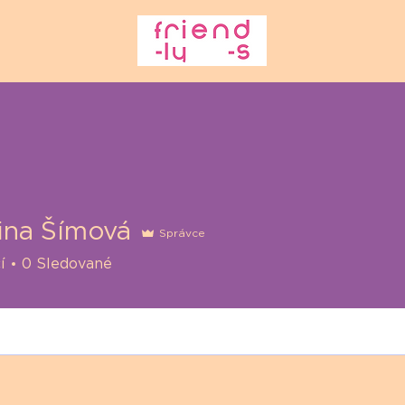
ina Šímová
Správce
í
0
Sledované