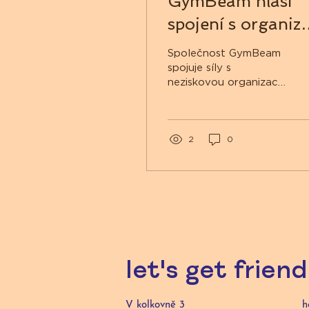
GymBeam hlásí
spojení s organiza
Loono. Během
Společnost GymBeam
října věnuje 10 % 
spojuje síly s
neziskovou organizací
prodeje BeastPin
Loono, která
produktů na
propaguje preventivní
vyšetření rakoviny. V
prevenci rakoviny
rámci měsíce října,...
2
0
prsu, v listopadu
zase podpoří
Movember.
let's get friend
V kolkovně 3
h