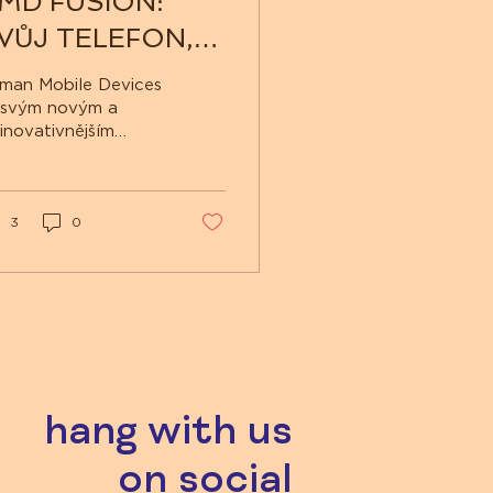
MD FUSION:
VŮJ TELEFON,
VOJE PRAVIDLA
man Mobile Devices
 svým novým a
jinovativnějším
artphonem HMD
sion mění pravidla
signu mobilních
nů Překvapí tím,
3
0
..
hang with us
on social