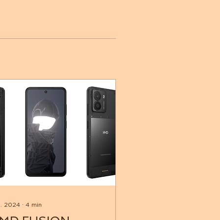
9. 2024
∙
4
min