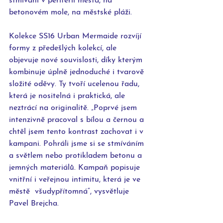
stmívání v periferii města, na 
betonovém mole, na městské pláži.
Kolekce SS16 Urban Mermaide rozvíjí 
formy z předešlých kolekcí, ale 
objevuje nové souvislosti, díky kterým 
kombinuje úplně jednoduché i tvarově 
složité oděvy. Ty tvoří ucelenou řadu, 
která je nositelná i praktická, ale 
neztrácí na originalitě. „Poprvé jsem 
intenzivně pracoval s bílou a černou a 
chtěl jsem tento kontrast zachovat i v 
kampani. Pohráli jsme si se stmíváním 
a světlem nebo protikladem betonu a 
jemných materiálů. Kampaň popisuje 
vnitřní i veřejnou intimitu, která je ve 
městě  všudypřítomná“, vysvětluje 
Pavel Brejcha.