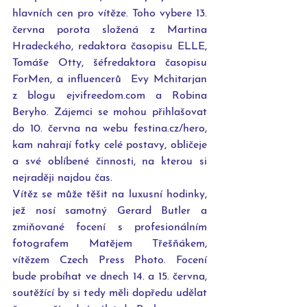
hlavních cen pro vítěze. Toho vybere 13. 
června porota složená z Martina 
Hradeckého, redaktora časopisu ELLE, 
Tomáše Otty, šéfredaktora časopisu 
ForMen, a influencerů  Evy Mchitarjan 
z blogu ejvifreedom.com a Robina 
Beryho. Zájemci se mohou přihlašovat 
do 10. června na webu festina.cz/hero, 
kam nahrají fotky celé postavy, obličeje 
a své oblíbené činnosti, na kterou si 
nejraději najdou čas.
Vítěz se může těšit na luxusní hodinky, 
jež nosí samotný Gerard Butler a 
zmiňované focení s profesionálním 
fotografem Matějem Třešňákem, 
vítězem Czech Press Photo. Focení 
bude probíhat ve dnech 14. a 15. června, 
soutěžící by si tedy měli dopředu udělat 