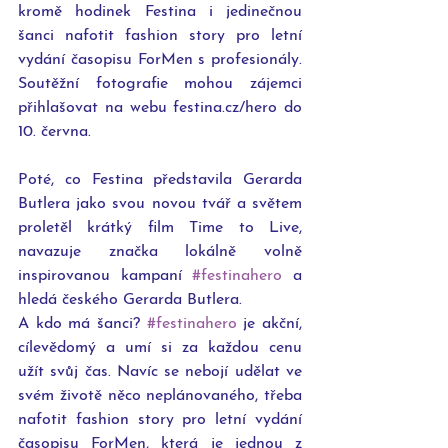
kromě hodinek Festina i jedinečnou 
šanci nafotit fashion story pro letní 
vydání časopisu ForMen s profesionály. 
Soutěžní fotografie mohou zájemci 
přihlašovat na webu festina.cz/hero do 
10. června.
Poté, co Festina představila Gerarda 
Butlera jako svou novou tvář a světem 
proletěl krátký film Time to Live, 
navazuje značka lokálně volně 
inspirovanou kampaní 
#festinahero
 a 
hledá českého Gerarda Butlera.
A kdo má šanci? 
#festinahero
 je akční, 
cílevědomý a umí si za každou cenu 
užít svůj čas. Navíc se nebojí udělat ve 
svém životě něco neplánovaného, třeba 
nafotit fashion story pro letní vydání 
časopisu ForMen, která je jednou z 