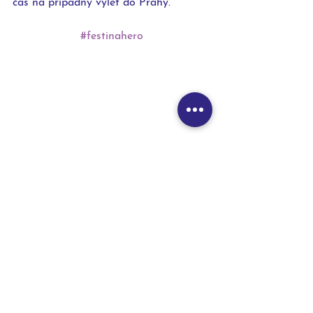
čas na případný výlet do Prahy.
#festinahero