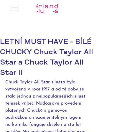
LETNÍ MUST HAVE - BÍLÉ
CHUCKY Chuck Taylor All
Star a Chuck Taylor All
Star II
Chuck Taylor All Star silueta byla 
vytvořena v roce 1917 a od té doby se 
stala jednou z nejpopulárnějších siluet 
tenisek vůbec. Nadčasové provedení 
plátěných Chucků s gumovou 
podrážkou a nezaměnitelným logem 
na kotníku funguje skvěle i o sto let 
později. Na nadcházející letní dny jsou 