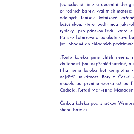
Jednoduché linie a decentní design
přírodních barev, kvalitních materiá
odolných tenisek, kotníkové kože
kožešinkou, které podtrhnou jakýko
typický i pro pánskou řadu, která j
Pánské kotníkové a polokotníkové bot
jsou vhodné do chladných podzimníc
„Touto kolekcí jsme chtěli nejenom
zkušenosti jsou nepřehlédnutelné, a
trhu nemá kolekci bot kompletně v
největší unikátnost. Boty z České
modelu od prvního vzorku až po fin
Cedidla, Retail Marketing Manager 
Českou kolekci pod značkou Weinbr
shopu bata.cz.