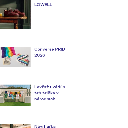
LOWELL
Converse PRIDE
2026
Levi’s® uvádí na
trh trička v
národních
barvách v
předvečer
největšího
fotbalového
Návrhářka