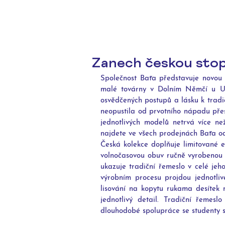
Zanech českou stop
Společnost Baťa představuje novou Č
malé továrny v Dolním Němčí u Uhe
osvědčených postupů a lásku k trad
neopustila od prvotního nápadu přes 
jednotlivých modelů netrvá více ne
najdete ve všech prodejnách Baťa od 
Česká kolekce doplňuje limitované 
volnočasovou obuv ručně vyrobenou 
ukazuje tradiční řemeslo v celé jeho
výrobním procesu projdou jednotlivé
lisování na kopytu rukama desítek n
jednotlivý detail. Tradiční řemesl
dlouhodobé spolupráce se studenty s