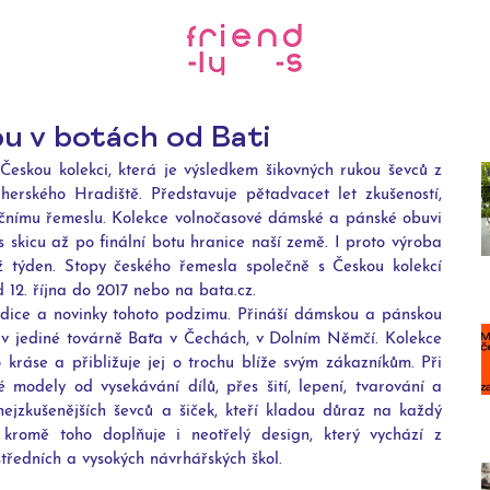
u v botách od Bati
eskou kolekci, která je výsledkem šikovných rukou ševců z 
rského Hradiště. Představuje pětadvacet let zkušeností, 
ičnímu řemeslu. Kolekce volnočasové dámské a pánské obuvi 
skicu až po finální botu hranice naší země. I proto výroba 
ž týden. Stopy českého řemesla společně s Českou kolekcí 
12. října do 2017 nebo na bata.cz.
edice a novinky tohoto podzimu. Přináší dámskou a pánskou 
v jediné továrně Baťa v Čechách, v Dolním Němčí. Kolekce 
 kráse a přibližuje jej o trochu blíže svým zákazníkům. Při 
 modely od vysekávání dílů, přes šití, lepení, tvarování a 
ejzkušenějších ševců a šiček, kteří kladou důraz na každý 
o kromě toho doplňuje i neotřelý design, který vychází z 
tředních a vysokých návrhářských škol.