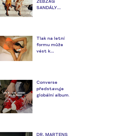
ZEBZAG
SANDÁLY
ZAJISTÍ
POHODLÍ PO
CELÉ LÉTO
Tlak na letní
formu může
vést k
nezdravým
návykům
Converse
představuje
globální album s
názvem
Lookbook, kde
zazáří i čeští All
Stars
DR. MARTENS