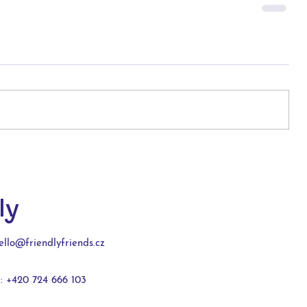
ly
ello@friendlyfriends.
cz
T:
+420 724 666 103