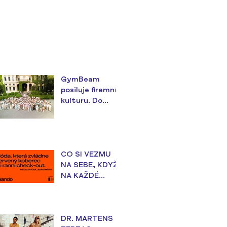
GymBeam
posiluje firemní
kulturu. Do
teambuildingu v
Itálii investoval
téměř 18
milionů korun
CO SI VEZMU
NA SEBE, KDYŽ
NA KAŽDÉ
UDÁLOSTI
ZÁLEŽÍ?
DR. MARTENS