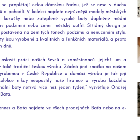
 se proplétají celou dámskou řadou, jež se nese v duchu 
lů a pohodlí. V kolekci najdete nejrůznější modely městských 
né kozačky nebo zateplené vysoké boty doplněné módní 
liv podzimní nebo zimní městský outfit. Střídmý design je 
e postavena na zemitých tónech podzimu a nenuceném stylu. 
y jsou vyrobené z kvalitních a funkčních materiálů, a proto 
h dnů.
 oslavit práci našich ševců a zaměstnanců, jejichž um a 
le také tradiční českou výrobu. Žádná jiná značka na našem 
yrobenou v České Republice a domácí výroba je tak její 
 kolekce nikdy neopustily naše hranice a výroba každého 
ální boty netrvá více než jeden týden,“ vysvětluje Ondřej 
Baťa.
enner a Baťa najdete ve všech prodejnách Baťa nebo na e-