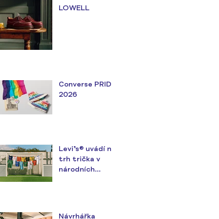
LOWELL
Converse PRIDE
2026
Levi’s® uvádí na
trh trička v
národních
barvách v
předvečer
největšího
fotbalového
Návrhářka