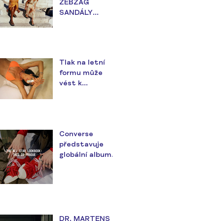
ZEBZAG
SANDÁLY
ZAJISTÍ
POHODLÍ PO
CELÉ LÉTO
Tlak na letní
formu může
vést k
nezdravým
návykům
Converse
představuje
globální album s
názvem
Lookbook, kde
zazáří i čeští All
Stars
DR. MARTENS