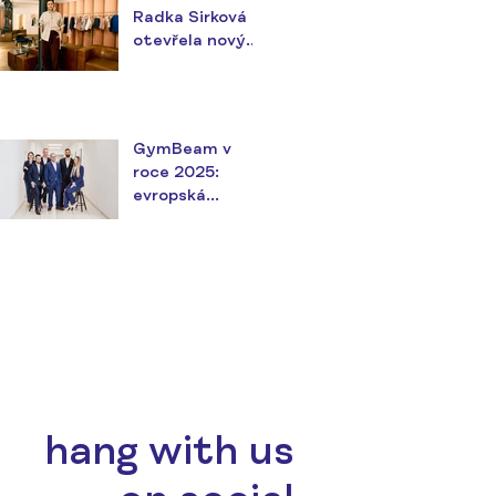
svátku
Radka Sirková
otevřela nový
butik a
představila
kolekci
Spring/Summer
GymBeam v
26
roce 2025:
evropská
jednička v
Health &
Fitness,
technologický
lídr a
nejkomplexnější
e-commerce
platforma v E
hang with us