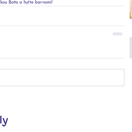
čkou Baťa a hyřte barvami!
ly