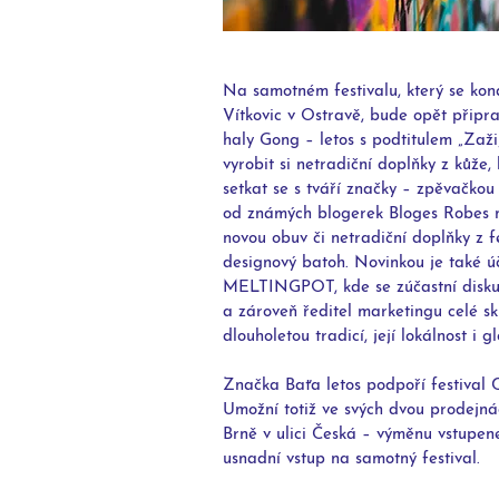
Na samotném festivalu, který se koná
Vítkovic v Ostravě, bude opět připr
haly Gong – letos s podtitulem „Zaži
vyrobit si netradiční doplňky z kůže,
setkat se s tváří značky – zpěvačkou
od známých blogerek Bloges Robes na
novou obuv či netradiční doplňky z 
designový batoh. Novinkou je také ú
MELTINGPOT, kde se zúčastní diskuz
a zároveň ředitel marketingu celé sk
dlouholetou tradicí, její lokálnost i g
Značka Baťa letos podpoří festival C
Umožní totiž ve svých dvou prodejná
Brně v ulici Česká – výměnu vstupene
usnadní vstup na samotný festival.