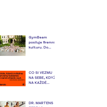
GymBeam
posiluje firemní
kulturu. Do
teambuildingu v
Itálii investoval
téměř 18
milionů korun
CO SI VEZMU
NA SEBE, KDYŽ
NA KAŽDÉ
UDÁLOSTI
ZÁLEŽÍ?
DR. MARTENS