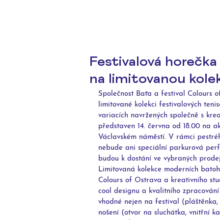
Festivalová horečka 
na limitovanou kole
Společnost Baťa a festival Colours 
limitované kolekci festivalových ten
variacích navržených společně s kre
představen 14. června od 18.00 na ak
Václavském náměstí. V rámci pestré
nebude ani speciální parkurová perf
budou k dostání ve vybraných prode
Limitovaná kolekce moderních batohů 
Colours of Ostrava a kreativního stu
cool designu a kvalitního zpracování
vhodné nejen na festival (pláštěnka,
nošení (otvor na sluchátka, vnitřní ka