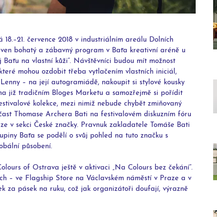
 18.–21. července 2018 v industriálním areálu Dolních 
aven bohatý a zábavný program v Baťa kreativní aréně u 
j Baťu na vlastní kůži“. Návštěvníci budou mít možnost 
 které mohou ozdobit třeba vytlačením vlastních iniciál, 
 Lenny – na její autogramiádě, nakoupit si stylové kousky 
 již tradičním Bloges Marketu a samozřejmě si pořídit 
festivalové kolekce, mezi nimiž nebude chybět zmiňovaný 
čast Thomase Archera Bati na festivalovém diskuzním fóru 
e v sekci České značky. Pravnuk zakladatele Tomáše Bati 
upiny Baťa se podělí o svůj pohled na tuto značku s 
lobální působení.   
olours of Ostrava ještě v aktivaci „Na Colours bez čekání“. 
ch – ve Flagship Store na Václavském náměstí v Praze a v 
k za pásek na ruku, což jak organizátoři doufají, výrazně 