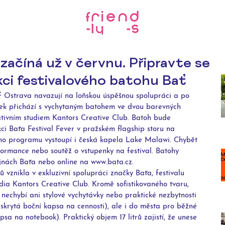
začíná už v červnu. Připravte se
kci festivalového batohu Bať
of Ostrava navazují na loňskou úspěšnou spolupráci a po 
isek přichází s vychytaným batohem ve dvou barevných 
ativním studiem Kantors Creative Club. Batoh bude 
ci Baťa Festival Fever v pražském flagship storu na 
ho programu vystoupí i česká kapela Lake Malawi. Chybět 
ormance nebo soutěž o vstupenky na festival. Batohy 
jnách Baťa nebo online na www.bata.cz.
vznikla v exkluzivní spolupráci značky Baťa, festivalu 
dia Kantors Creative Club. Kromě sofistikovaného tvaru, 
 nechybí ani stylové vychytávky nebo praktické nezbytnosti 
 skrytá boční kapsa na cennosti), ale i do města pro běžné 
psa na notebook). Praktický objem 17 litrů zajistí, že unese 