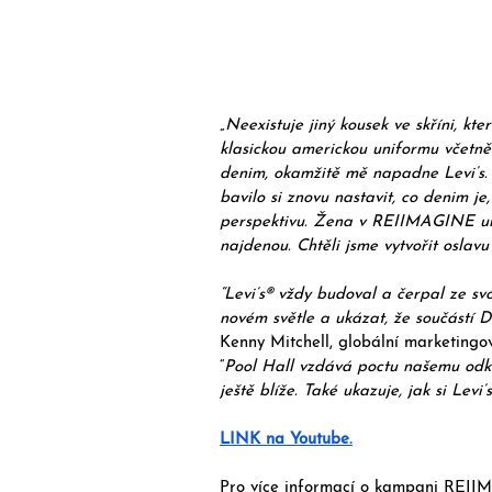
„Neexistuje jiný kousek ve skříni, kt
klasickou americkou uniformu včetně 
denim, okamžitě mě napadne Levi’s.
bavilo si znovu nastavit, co denim je
perspektivu. Žena v REIIMAGINE um
najdenou. Chtěli jsme vytvořit oslav
“Levi’s® vždy budoval a čerpal ze svo
novém světle a ukázat, že součástí 
Kenny Mitchell, globální marketingov
“
Pool Hall vzdává poctu našemu odka
ještě blíže. Také ukazuje, jak si Levi’
LINK na Youtube.
Pro více informací o kampani REII