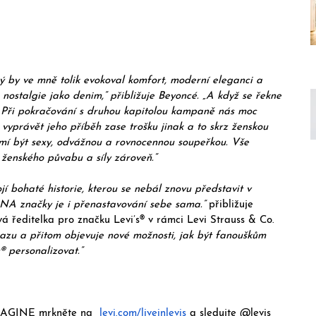
erý by ve mně tolik evokoval komfort, moderní eleganci a 
nostalgie jako denim,” přibližuje Beyoncé. „A když se řekne 
 Při pokračování s druhou kapitolou kampaně nás moc 
, vyprávět jeho příběh zase trošku jinak a to skrz ženskou 
í být sexy, odvážnou a rovnocennou soupeřkou. Vše 
u ženského půvabu a síly zároveň.“
jí bohaté historie, kterou se nebál znovu představit v 
DNA značky je i přenastavování sebe sama.”
 přibližuje 
á ředitelka pro značku Levi’s® v rámci Levi Strauss & Co. 
zu a přitom objevuje nové možnosti, jak být fanouškům 
s® personalizovat.”
MAGINE mrkněte na  
levi.com/liveinlevis
 a sledujte @levis 