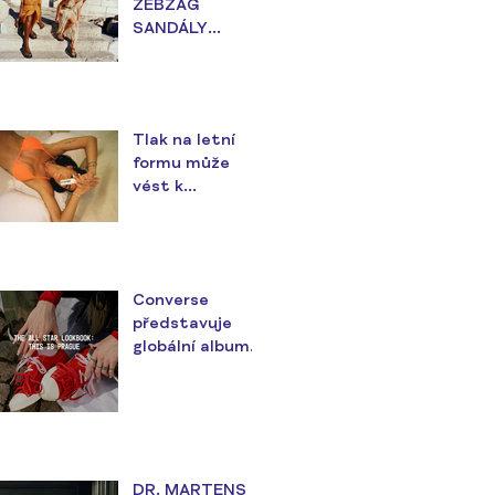
ZEBZAG
SANDÁLY
ZAJISTÍ
POHODLÍ PO
CELÉ LÉTO
Tlak na letní
formu může
vést k
nezdravým
návykům
Converse
představuje
globální album s
názvem
Lookbook, kde
zazáří i čeští All
Stars
DR. MARTENS