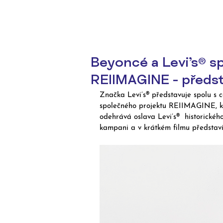
Beyoncé a Levi’s® sp
REIIMAGINE - předs
Značka Levi’s® představuje spolu s 
společného projektu REIIMAGINE, k
odehrává oslava Levi’s®  historickéh
kampani a v krátkém filmu představí