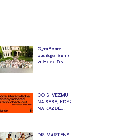
GymBeam
posiluje firemní
kulturu. Do
teambuildingu v
Itálii investoval
téměř 18
milionů korun
CO SI VEZMU
NA SEBE, KDYŽ
NA KAŽDÉ
UDÁLOSTI
ZÁLEŽÍ?
DR. MARTENS