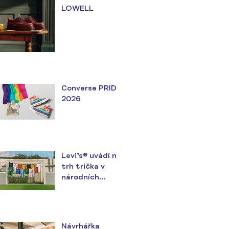
LOWELL
Converse PRIDE
2026
Levi’s® uvádí na
trh trička v
národních
barvách v
předvečer
největšího
fotbalového
Návrhářka