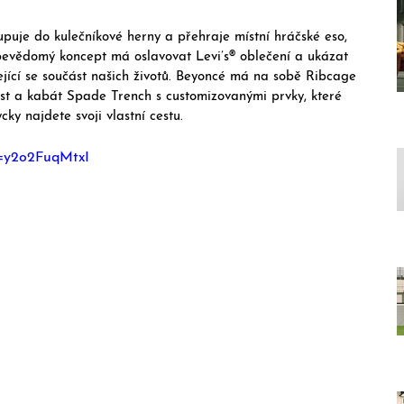
upuje do kulečníkové herny a přehraje místní hráčské eso, 
bevědomý koncept má oslavovat Levi’s® oblečení a ukázat 
ející se součást našich životů. Beyoncé má na sobě Ribcage 
st a kabát Spade Trench s customizovanými prvky, které 
cky najdete svoji vlastní cestu. 
v=y2o2FuqMtxI