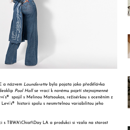
E a názvem 
Launderette
 byla pojata jako předělávka 
deoklip 
Pool Hall 
se vrací k novému pojetí stejnojmenné 
vi’s®  spojil s Melinou Matsoukas, režisérkou s oceněním z 
vi’s®  historii spolu s nesmrtelnou variabilitou jeho 
i s TBWA\Chiat\Day LA a produkci si vzala na starost 