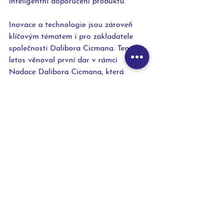
inteligentní doporučení produktů.
Inovace a technologie jsou zároveň 
klíčovým tématem i pro zakladatele 
společnosti Dalibora Cicmana. Ten 
letos věnoval první dar v rámci 
Nadace Dalibora Cicmana, která 
podporuje vzdělávání a rozvoj v 
oblasti umělé inteligence. Dar v 
hodnotě 50 000 € putoval střední 
škole Skyro – prvnímu vzdělávacímu 
institutu v Evropě zaměřenému na AI. 
„Ze své praxe vidím každý den, jak 
technologie a inovace mění svět kolem 
nás. Nadace je pro mě příležitostí 
podporovat mladé lidi a projekty, které 
mají odvahu posouvat hranice,“ 
okomentoval Dalibor Cicman, CEO a 
zakladatel GymBeam.