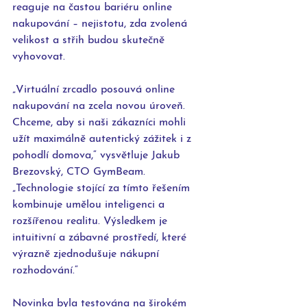
reaguje na častou bariéru online 
nakupování – nejistotu, zda zvolená 
velikost a střih budou skutečně 
vyhovovat.
„Virtuální zrcadlo posouvá online 
nakupování na zcela novou úroveň. 
Chceme, aby si naši zákazníci mohli 
užít maximálně autentický zážitek i z 
pohodlí domova,“ vysvětluje Jakub 
Brezovský, CTO GymBeam. 
„Technologie stojící za tímto řešením 
kombinuje umělou inteligenci a 
rozšířenou realitu. Výsledkem je 
intuitivní a zábavné prostředí, které 
výrazně zjednodušuje nákupní 
rozhodování.“
Novinka byla testována na širokém 