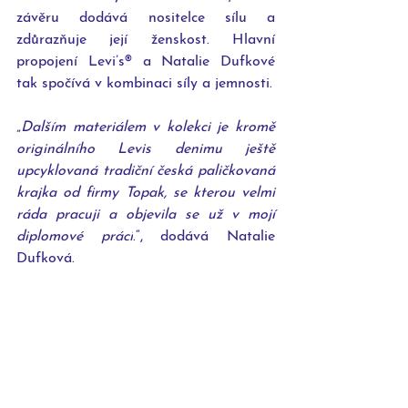
závěru dodává nositelce sílu a 
zdůrazňuje její ženskost. Hlavní 
propojení 
Levi’s®
 a Natalie Dufkové 
tak spočívá v kombinaci síly a jemnosti. 
„
Dalším materiálem v kolekci je kromě 
originálního Levis denimu ještě 
upcyklovaná tradiční česká paličkovaná 
krajka od firmy Topak, se kterou velmi 
ráda pracuji a objevila se už v mojí 
diplomové práci
.“, dodává Natalie 
Dufková.