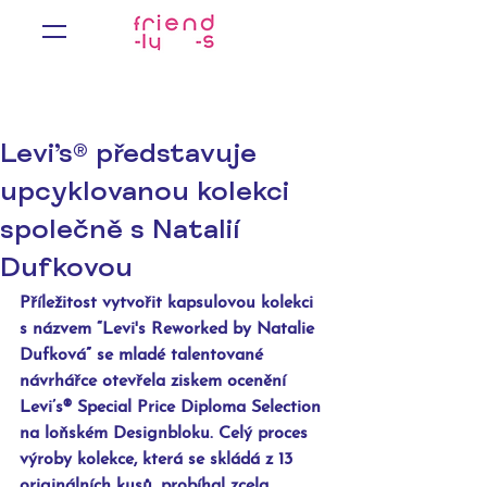
Levi’s® představuje
upcyklovanou kolekci
společně s Natalií
Dufkovou
Příležitost vytvořit kapsulovou kolekci 
s názvem “Levi's Reworked by Natalie 
Dufková” se mladé talentované 
návrhářce otevřela ziskem ocenění 
Levi’s® Special Price Diploma Selection 
na loňském Designbloku. Celý proces 
výroby kolekce, která se skládá z 13 
originálních kusů, probíhal zcela 