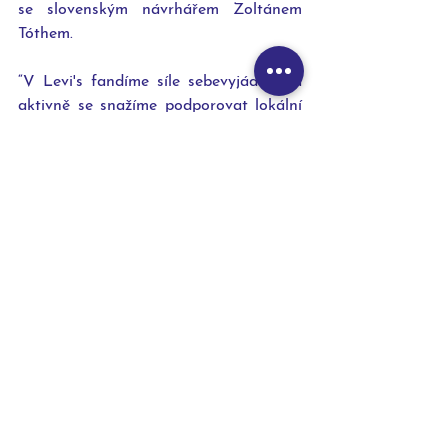
se slovenským návrhářem Zoltánem 
Tóthem. 
“V Levi's fandíme síle sebevyjádření a 
aktivně se snažíme podporovat lokální 
kreativní tvůrce a scénu. Roky vidíme, 
jak se naše oblečení mění pod rukama 
svých zákazníků a jak si ho přizpůsobují 
sobě na míru, proto rádi motivujeme 
naše fanoušky, aby si z Levi’s® udělali 
svoji vlastní vizitku. Z tohoto trendu 
vzešly i Levi’s® spolupráce s módními 
značkami jako například s MiuMiu a s 
Jean Paul Gaultierem. Levi's reworked 
by Natalie Dufková je dalším důkazem 
kreativního objevování možností našich 
ikonických modelů. Tentokrát s příchutí 
přírody, ženskosti a českého řemesla.” 
Anit Van Eynde, viceprezidentka Levi's 