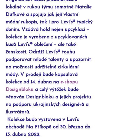
lokálně v rukou týmu samotné Natalie 
Dufkové a spojuje jak její vlastní 
módní rukopis, tak i pro Levi’s® typický 
denim. Vzdává hold nejen upcyklaci – 
kolekce je vyrobena z upcyklovaných 
kusů Levi’s® oblečení – ale také 
ženskosti. Odráží Levi’s® touhu 
podporovat mladé talenty a upozornit 
na možnosti udržitelné cirkulární 
módy. V prodeji bude kapsulová 
kolekce od 14. dubna na 
e-shopu 
Designbloku
 a celý výtěžek bude 
věnován Designbloku a jejich projektu 
na podporu ukrajinských designérů a 
ilustrátorů. 
 Kolekce bude vystavena v Levi’s 
obchodě Na Příkopě od 30. března do 
13. dubna 2022.