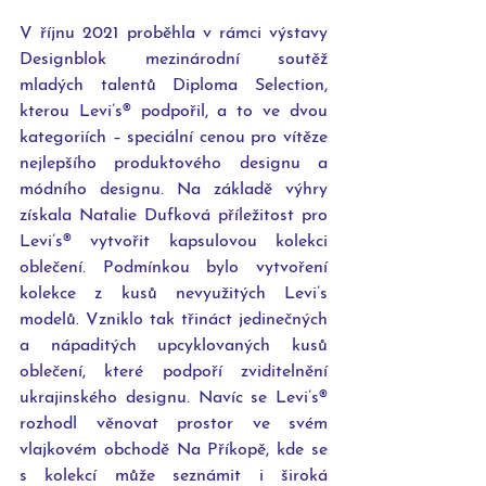
V říjnu 2021 proběhla v rámci výstavy 
Designblok mezinárodní soutěž 
mladých talentů Diploma Selection, 
kterou Levi’s® podpořil, a to ve dvou 
kategoriích – speciální cenou pro vítěze 
nejlepšího produktového designu a 
módního designu. Na základě výhry 
získala Natalie Dufková příležitost pro 
Levi’s® vytvořit kapsulovou kolekci 
oblečení. Podmínkou bylo vytvoření 
kolekce z kusů nevyužitých Levi’s 
modelů. Vzniklo tak třináct jedinečných 
a nápaditých upcyklovaných kusů 
oblečení, které podpoří zviditelnění 
ukrajinského designu. Navíc se Levi’s® 
rozhodl věnovat prostor ve svém 
vlajkovém obchodě Na Příkopě, kde se 
s kolekcí může seznámit i široká 