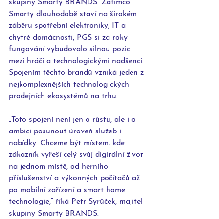
skupiny Smarty BRANDS. Zatímco 
Smarty dlouhodobě staví na širokém 
záběru spotřební elektroniky, IT a 
chytré domácnosti, PGS si za roky 
fungování vybudovalo silnou pozici 
mezi hráči a technologickými nadšenci. 
Spojením těchto brandů vzniká jeden z 
nejkomplexnějších technologických 
prodejních ekosystémů na trhu.
„Toto spojení není jen o růstu, ale i o 
ambici posunout úroveň služeb i 
nabídky. Chceme být místem, kde 
zákazník vyřeší celý svůj digitální život 
na jednom místě, od herního 
příslušenství a výkonných počítačů až 
po mobilní zařízení a smart home 
technologie,“ říká Petr Syrůček, majitel 
skupiny Smarty BRANDS.