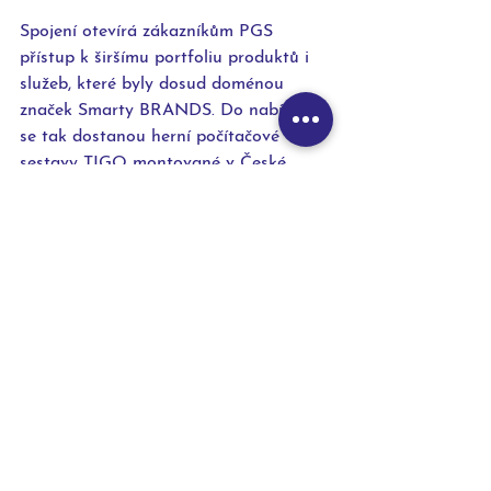
Spojení otevírá zákazníkům PGS 
přístup k širšímu portfoliu produktů i 
služeb, které byly dosud doménou 
značek Smarty BRANDS. Do nabídky 
se tak dostanou herní počítačové 
sestavy TIGO montované v České 
republice, vlastní řady příslušenství i 
rozšířené servisní služby. Výrazně se 
posílí oblast výkupu a prodeje 
zánovních zařízení pod značkou 
Smarty Cycle, která staví na jasných 
standardech kvality, specializovaném 
zázemí a garancích, na které jsou 
zákazníci Smarty zvyklí. Zákaznický 
servis skupiny zároveň přebírá veškeré 
reklamace, záruky i dotazy zákazníků 
PGS. Přechod tak proběhne bez 
přerušení a bez nutnosti jakýchkoli 