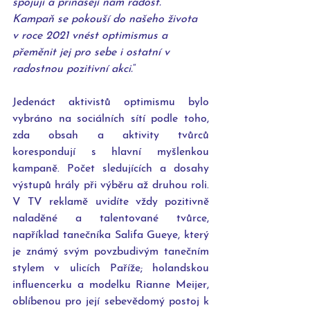
spojují a přinášejí nám radost. 
Kampaň se pokouší do našeho života 
v roce 2021 vnést optimismus a 
přeměnit jej pro sebe i ostatní v 
radostnou pozitivní akci.
“
Jedenáct aktivistů optimismu bylo 
vybráno na sociálních sítí podle toho, 
zda obsah a aktivity tvůrců 
korespondují s hlavní myšlenkou 
kampaně. Počet sledujících a dosahy 
výstupů hrály při výběru až druhou roli. 
V TV reklamě uvidíte vždy pozitivně 
naladěné a talentované tvůrce, 
například tanečníka Salifa Gueye, který 
je známý svým povzbudivým tanečním 
stylem v ulicích Paříže; holandskou 
influencerku a modelku Rianne Meijer, 
oblíbenou pro její sebevědomý postoj k 