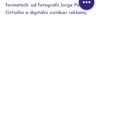
formátech: od fotografií Jorge Pereze 
Ortiziho a digitální outdoor reklamy, 
přes sociální sítě účastníků a tvůrců 
kampaně, reklamy na Spotify až po 
ničím nevázanou distribuci 
propagačních materiálů a barevné 
nástěnné malby napříč klíčovými trhy. 
Komplexní 360° kampaň byla 
vytvořena ve spolupráci s kreativní 
agenturou Kolle Rebbe.
V České republice kampaň Zalando 
podpoří i na Spotify, kdy klasické 
reklamní znělky ve free verzi aplikace 
nahradí hlasy tří lokálních umělců - 
Ester Geislerové, která vybrala několik 
vtipných sms z instagramového účtu 
Ester a Josefína, básníka Jana Doležala 