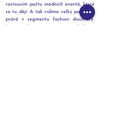
rostoucím počtu módních eventů, které 
se tu dějí. A tak vidíme velký potenciál 
právě v segmentu fashion discovery. 
Jsme nadšeni, že můžeme nabídnout 
naši personalizovanou a inspirativní 
platformu lokálnímu trhu a stát se tak 
jedním z nejsilnějších hráčů v online 
fashion retailu v České republice”, říká 
Tarek Müller, spoluzakladatel a 
generální ředitel ABOUT YOU.
ABOUT YOU se sídlem v Hamburgu v 
Německu bylo založeno podnikateli v 
oblasti technologií Sebastianem 
Betzem (28), Tarekem Müllerem (29) a 
Otto Group stratégem Hannesem 
Wiesem (37) v květnu 2014. Jen za čtyři 
roky své existence firma nejen 
dynamicky rostla a stala se druhým 
největším německým maloobchodním 