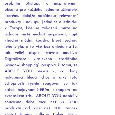
osobním přístupu a inspirativním 
obsahu pro každého jednoho uživatele, 
kterému dokáže nabídnout relevantní 
produkty k nákupu. Jedná se o jedničku 
v Evropě, kde se zákazník může na 
jednom místě nechat inspirovat, najít 
vhodné módní kousky, které sednou 
jeho stylu, a to vše bez ohledu na to, 
jak velký displej zrovna používá. 
Digitalizace klasického tradičního 
„window shopping“ přispívá k tomu, že 
ABOUT YOU přesně ví, co daný 
nakupující hledá, chce a díky této 
schopnosti rychle reagovat se tak 
stává nejdynamičtějším e-shopem na 
evropském trhu. ABOUT YOU nabízí v 
současné době více než 70 000 
produktů od více než 500 značek 
včetně Tommy Hilfiger, Calvin Klein, 