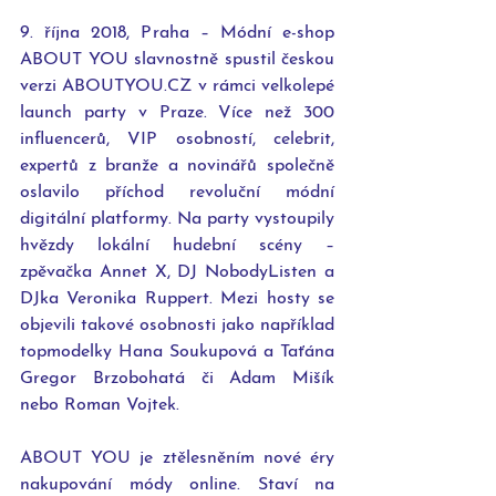
9. října 2018, Praha – Módní e-shop 
ABOUT YOU slavnostně spustil českou 
verzi ABOUTYOU.CZ v rámci velkolepé 
launch party v Praze. Více než 300 
influencerů, VIP osobností, celebrit, 
expertů z branže a novinářů společně 
oslavilo příchod revoluční módní 
digitální platformy. Na party vystoupily 
hvězdy lokální hudební scény – 
zpěvačka Annet X, DJ NobodyListen a 
DJka Veronika Ruppert. Mezi hosty se 
objevili takové osobnosti jako například 
topmodelky Hana Soukupová a Taťána 
Gregor Brzobohatá či Adam Mišík 
nebo Roman Vojtek.
ABOUT YOU je ztělesněním nové éry 
nakupování módy online. Staví na 