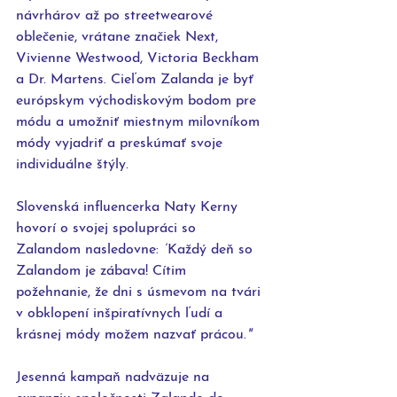
návrhárov až po streetwearové 
oblečenie, vrátane značiek Next, 
Vivienne Westwood, Victoria Beckham 
a Dr. Martens. Cieľom Zalanda je byť 
európskym východiskovým bodom pre 
módu a umožniť miestnym milovníkom 
módy vyjadriť a preskúmať svoje 
individuálne štýly.
Slovenská influencerka Naty Kerny 
hovorí o svojej spolupráci so 
Zalandom nasledovne: 
“
Každý deň so 
Zalandom je zábava! Cítim 
požehnanie, že dni s úsmevom na tvári 
v obklopení inšpiratívnych ľudí a 
krásnej módy možem nazvať prácou.
"
Jesenná kampaň nadväzuje na 