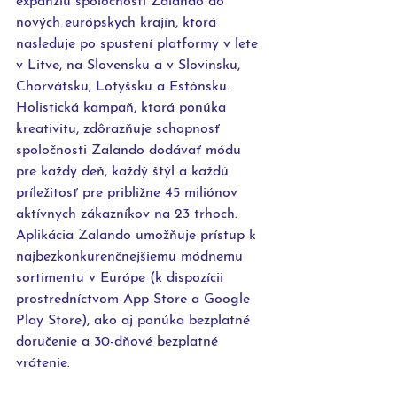
expanziu spoločnosti Zalando do 
nových európskych krajín, ktorá 
nasleduje po spustení platformy v lete 
v Litve, na Slovensku a v Slovinsku, 
Chorvátsku, Lotyšsku a Estónsku. 
Holistická kampaň, ktorá ponúka 
kreativitu, zdôrazňuje schopnosť 
spoločnosti Zalando dodávať módu 
pre každý deň, každý štýl a každú 
príležitosť pre približne 45 miliónov 
aktívnych zákazníkov na 23 trhoch. 
Aplikácia Zalando umožňuje prístup k 
najbezkonkurenčnejšiemu módnemu 
sortimentu v Európe (k dispozícii 
prostredníctvom App Store a Google 
Play Store), ako aj ponúka bezplatné 
doručenie a 30-dňové bezplatné 
vrátenie.