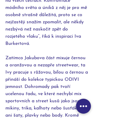
na všech cestách. Konfrontace 
módního světa a úniků z něj je pro mě 
osobně strašně důležitá, proto se co 
nejčastěji snažím zpomalit, ale někdy 
nezbývá než naskočit zpět do 
rozjetého vlaku“, říká k inspiraci Iva 
Burkertová.
Zatímco Jakubova část mixuje černou 
a oranžovou a nezapře streetwear, ta 
Ivy pracuje s růžovou, bílou a černou a 
přináší do kolekce typickou ODIVI 
jemnost. Dohromady pak tvoří 
ucelenou řadu, ve které nechybí mix 
sportovních a street kusů jako jsou 
mikiny, trika, kalhoty nebo šusťáky, ale 
ani šaty, plavky nebo body. Kromě 
oblečení obují tentokrát modelky boty 
Nike s vlastním ID Ivy a Jakuba.