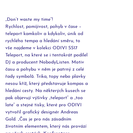
„Don’t waste my time“!
Rychlost, pomíjivost, pohyb v čase – 
teleport kamkoliv a kdykoliv, únik od 
rychlého tempa a hledání směru, to 
vše najdeme v kolekci ODIVI SS17 
Teleport, na které se i tentokrát podílel 
DJ a producent NobodyListen. Motiv 
času a pohybu v něm je patrný z celé 
řady symbolů. Trika, topy nebo plavky 
nesou kříž, který představuje kompas a 
hledání cesty. Na některých kusech se 
pak objevují výšivky „teleport“ a „too 
late“ a stejné tisky, které pro ODIVI 
vytvořil grafický designér Andreas 
Gold. „Čas je pro nás zásadním 
životním elementem, který nás provází 