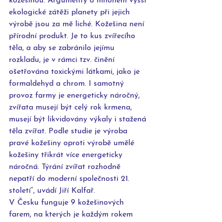
kožešinou. Argumenty o mnohem vyšší 
ekologické zátěži planety při jejich 
výrobě jsou za mě liché. Kožešina není 
přírodní produkt. Je to kus zvířecího 
těla, a aby se zabránilo jejímu 
rozkladu, je v rámci tzv. činění 
ošetřována toxickými látkami, jako je 
formaldehyd a chrom. I samotný 
provoz farmy je energeticky náročný, 
zvířata musejí být celý rok krmena, 
musejí být likvidovány výkaly i stažená 
těla zvířat. Podle studie je výroba 
pravé kožešiny oproti výrobě umělé 
kožešiny třikrát více energeticky 
náročná. Týrání zvířat rozhodně 
nepatří do moderní společnosti 21. 
století“, uvádí Jiří Kalfař.
V Česku funguje 9 kožešinových 
farem, na kterých je každým rokem 