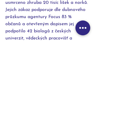
usmrceno zhruba 20 tisíc lišek a norků. 
Jejich zákaz podporuje dle dubnového 
průzkumu agentury Focus 83 % 
občanů a otevřeným dopisem jej 
podpořilo 42 biologů z českých 
univerzit, vědeckých pracovišť a 
zoologických zahrad. Kožešinové 
farmy byly postaveny mimo zákon již v 
10 evropských zemích.
Komentáře