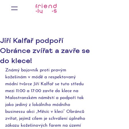
Jiří Kalfař podpoří
Obránce zvířat a zavře se
do klece!
Známý bojovník proti pravým 
kožešinám v módě a respektovaný 
módní tvůrce Jiří Kalfař se tuto středu 
mezi 11:00 a 17:00 zavře do klece na 
Malostranském náměstí a podpoří tak 
jako jediný z lokálního módního 
businessu akci „Měsíc v kleci“ Obránců 
zvířat, jejímž cílem je schválení úplného 
zákazu kožešinových farem na území 