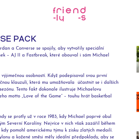
SE PACK
an a Converse se spojily, aby vytvořily speciální 
sek – AJ II a Fastbreak, které obouval i sám Michael 
y výjimečnou osobností. Když podepisoval svou první 
ečnou klauzulí, která mu umožňovala  účastnit se i dalších 
sezónu. Tento fakt dokonale ilustruje Michaelovu 
jeho motto „Love of the Game“ – touhu hrát basketbal 
dy se protly už v roce 1983, kdy Michael poprvé obul 
ým Severní Karolíny. Nejvíce v nich však zazářil během 
, kdy pomohl americkému týmu k zisku zlatých medailí. 
nylonu a kožené směsi měly ideální předpoklady, aby se 