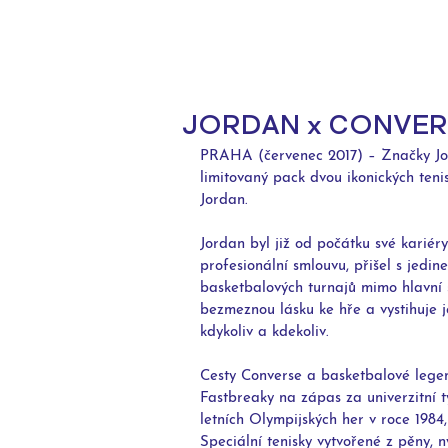
JORDAN x CONVER
PRAHA (červenec 2017) – Značky Jord
limitovaný pack dvou ikonických teni
Jordan.
Jordan byl již od počátku své kariér
profesionální smlouvu, přišel s jedin
basketbalových turnajů mimo hlavní 
bezmeznou lásku ke hře a vystihuje 
kdykoliv a kdekoliv.
Cesty Converse a basketbalové legen
Fastbreaky na zápas za univerzitní t
letních Olympijských her v roce 1984
Speciální tenisky vytvořené z pěny, 