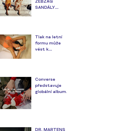
ZEBZAG
SANDÁLY
ZAJISTÍ
POHODLÍ PO
CELÉ LÉTO
Tlak na letní
formu může
vést k
nezdravým
návykům
Converse
představuje
globální album s
názvem
Lookbook, kde
zazáří i čeští All
Stars
DR. MARTENS