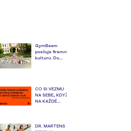
GymBeam
posiluje firemní
kulturu. Do
teambuildingu v
Itálii investoval
téměř 18
milionů korun
CO SI VEZMU
NA SEBE, KDYŽ
NA KAŽDÉ
UDÁLOSTI
ZÁLEŽÍ?
DR. MARTENS