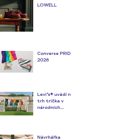
LOWELL
Converse PRIDE
2026
Levi’s® uvádí na
trh trička v
národních
barvách v
předvečer
největšího
fotbalového
Návrhářka