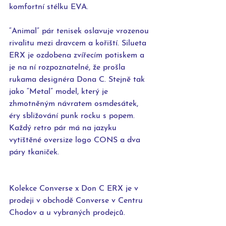
komfortní stélku EVA.
“Animal” pár tenisek oslavuje vrozenou 
rivalitu mezi dravcem a kořiští. Silueta 
ERX je ozdobena zvířecím potiskem a 
je na ní rozpoznatelné, že prošla 
rukama designéra Dona C. Stejně tak 
jako “Metal” model, který je 
zhmotněným návratem osmdesátek, 
éry sbližování punk rocku s popem.
Každý retro pár má na jazyku 
vytištěné oversize logo CONS a dva 
páry tkaniček.
Kolekce Converse x Don C ERX je v 
prodeji v obchodě Converse v Centru 
Chodov a u vybraných prodejců.